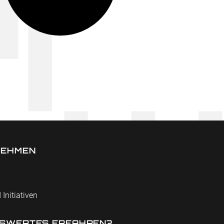
NEHMEN
 Initiativen
SWERTES ERFAHREN?