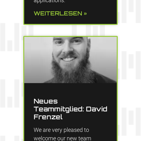
applications.
WEITERLESEN »
Neues
Teammitglied: David
Frenzel
We are very pleased to
welcome our new team