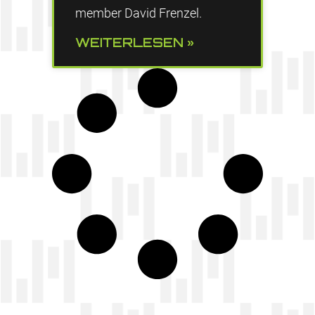
member David Frenzel.
WEITERLESEN »