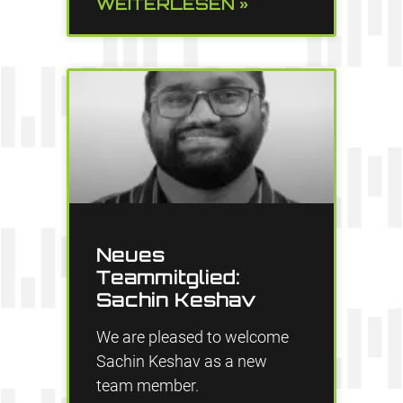
WEITERLESEN »
Neues
Teammitglied:
Sachin Keshav
We are pleased to welcome
Sachin Keshav as a new
team member.