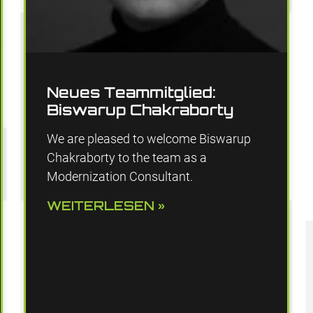
Neues Teammitglied:
Biswarup Chakraborty
We are pleased to welcome Biswarup
Chakraborty to the team as a
Modernization Consultant.
WEITERLESEN »