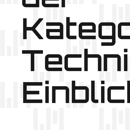
Katego
Techn
Einbli