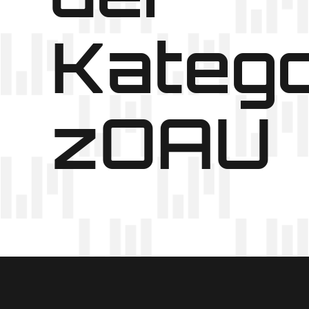
Katego
zOAU