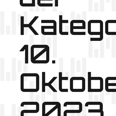
Katego
10.
Oktob
2023